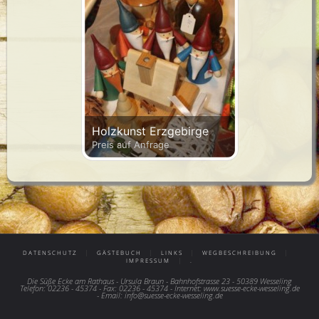
Holzkunst Erzgebirge
Preis auf Anfrage
|
|
|
|
DATENSCHUTZ
GÄSTEBUCH
LINKS
WEGBESCHREIBUNG
|
IMPRESSUM
.
Die Süße Ecke am Rathaus - Ursula Braun - Bahnhofstrasse 23 - 50389 Wesseling
Telefon: 02236 - 45374 - Fax: 02236 - 45374 - Internet: www.suesse-ecke-wesseling.de
- Email: info@suesse-ecke-wesseling.de