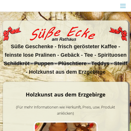
Zum
Inhalt
springen
Sü
ße Geschenke - frisch gerösteter Kaffee -
feinste lose Pralinen - Gebäck - Tee - Spirituosen
Schildkröt - Puppen - Plüschtiere - Teddys - Steiff
- Holzkunst aus dem Erzgebirge
Holzkunst aus dem Erzgebirge
(Für mehr Informationen wie Herkunft, Preis, usw. Produkt
anklicken)