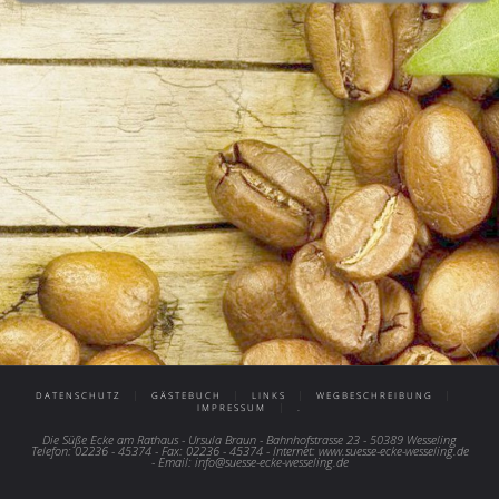
|
|
|
|
DATENSCHUTZ
GÄSTEBUCH
LINKS
WEGBESCHREIBUNG
|
IMPRESSUM
.
Die Süße Ecke am Rathaus - Ursula Braun - Bahnhofstrasse 23 - 50389 Wesseling
Telefon: 02236 - 45374 - Fax: 02236 - 45374 - Internet: www.suesse-ecke-wesseling.de
- Email: info@suesse-ecke-wesseling.de