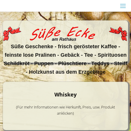
Zum
Inhalt
springen
Sü
ße Geschenke - frisch gerösteter Kaffee -
feinste lose Pralinen - Gebäck - Tee - Spirituosen
Schildkröt - Puppen - Plüschtiere - Teddys - Steiff
- Holzkunst aus dem Erzgebirge
Whiskey
(Für mehr Informationen wie Herkunft, Preis, usw. Produkt
anklicken)