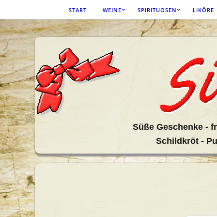
Zum
START
WEINE
SPIRITUOSEN
LIKÖRE
Inhalt
springen
Sü
ße Geschenke - fr
Schildkröt - P