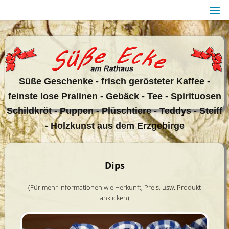
Zum
Inhalt
springen
Sü
ße Geschenke - frisch gerösteter Kaffee -
feinste lose Pralinen - Gebäck - Tee - Spirituosen
Schildkröt - Puppen - Plüschtiere - Teddys - Steiff
- Holzkunst aus dem Erzgebirge
Dips
(Für mehr Informationen wie Herkunft, Preis, usw. Produkt
anklicken)