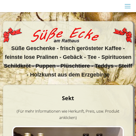
Zum
Inhalt
springen
Sü
ße Geschenke - frisch gerösteter Kaffee -
feinste lose Pralinen - Gebäck - Tee - Spirituosen
Schildkröt - Puppen - Plüschtiere - Teddys - Steiff
- Holzkunst aus dem Erzgebirge
Sekt
(Für mehr Informationen wie Herkunft, Preis, usw. Produkt
anklicken)