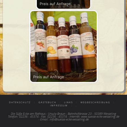
Preis auf Anfrage
Preis auf Anfrage
|
|
|
|
DATENSCHUTZ
GÄSTEBUCH
LINKS
WEGBESCHREIBUNG
|
IMPRESSUM
.
Die Süße Ecke am Rathaus - Ursula Braun - Bahnhofstrasse 23 - 50389 Wesseling
Telefon: 02236 - 45374 - Fax: 02236 - 45374 - Internet: www.suesse-ecke-wesseling.de
- Email: info@suesse-ecke-wesseling.de