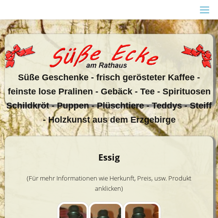
Zum
Inhalt
springen
Sü
ße Geschenke - frisch gerösteter Kaffee -
feinste lose Pralinen - Gebäck - Tee - Spirituosen
Schildkröt - Puppen - Plüschtiere - Teddys - Steiff
- Holzkunst aus dem Erzgebirge
Essig
(Für mehr Informationen wie Herkunft, Preis, usw. Produkt
anklicken)